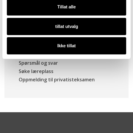
Våre fag
Tillat alle
Videregående skoler
Slik søker du læreplass
tillat utvalg
Våre lærebedrifter
Lærlingsamlinger
Rettigheter og plikter
Ikke tillat
Varslingsrutiner for lærlinger
Spørsmål og svar
Søke læreplass
Oppmelding til privatisteksamen