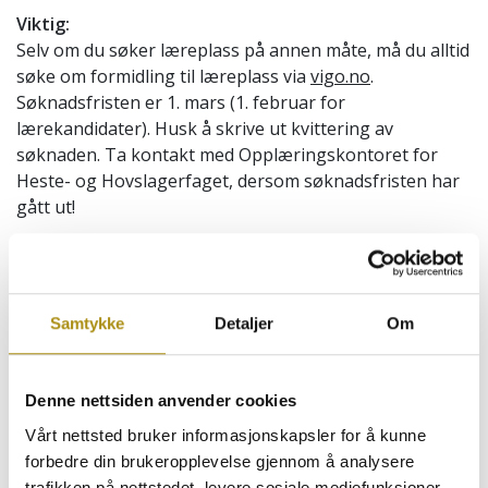
Viktig:
Selv om du søker læreplass på annen måte, må du alltid
søke om formidling til læreplass via
vigo.no
.
Søknadsfristen er 1. mars (1. februar for
lærekandidater). Husk å skrive ut kvittering av
søknaden. Ta kontakt med Opplæringskontoret for
Heste- og Hovslagerfaget, dersom søknadsfristen har
gått ut!
Gode råd når du skal søke læreplass:
Unngå høyt fravær og trekk i orden/atferd.
Husk dette er en jobbsøknad (læreplass er en
Samtykke
Detaljer
Om
jobb)
Møt presis, vær høflig og presentabel.
Vær tilgjengelig. Du får ikke læreplass hvis
Denne nettsiden anvender cookies
bedriften ikke får tak i deg.
Vårt nettsted bruker informasjonskapsler for å kunne
forbedre din brukeropplevelse gjennom å analysere
Hva legger bedriftene vekt på?
trafikken på nettstedet, levere sosiale mediefunksjoner,