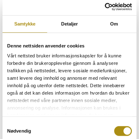
planleggingsdelen, gjennomføringsdelen og
dokumentasjonsdelen.
Planleggingsdel
Samtykke
Detaljer
Om
Prøvenemnda skal motta kandidatens planleggingsdel
før gjennomføringsdelen igangsettes.
Planleggingsdelen skal som minimum inneholde:
Denne nettsiden anvender cookies
Framdriftsplan for arbeidet
Vårt nettsted bruker informasjonskapsler for å kunne
Valg av utstyr og hjelpemidler
forbedre din brukeropplevelse gjennom å analysere
Den kan eksempelvis i tillegg bestå av hvilke
trafikken på nettstedet, levere sosiale mediefunksjoner,
metoder kandidaten vil bruke
samt levere deg innhold og annonser med relevant
innhold på og utenfor dette nettstedet. Dette innebærer
også at det kan deles informasjon om hvordan du bruker
nettstedet med våre partnere innen sosiale medier,
Gjennomføringsdel
annonsering og analyse. Informasjonen kan brukes i
Kandidaten utførerer det planlagte arbeidet på den
kombinasjon med annen informasjon du har gjort
tilmålte tid.
tilgjengelig gjennom samtykke for bruk til blant annet
Prøvenemnda skal observere, vurdere og dokumentere
Samtykkevalg
annonsering og tilpasset kommunikasjon. Vi bruker bare
Nødvendig
kandidatens arbeid i henhold til de vurderingskriteriene
de data som du gir ditt samtykke til, med unntak av