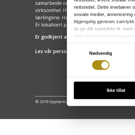
samarbeide om opplæring av lærlinger og ut
nettstedet. Dette innebærer 
virksomhet. Har et eget styre med represent
sosiale medier, annonsering 
lærlingene. Har en daglig leder, en faglig v
tilgjengelig gjennom samtykk
Er lokalisert på Starum i Oppland fylke.
du gir ditt samtykke til, med
nettsiden skal kunne fungere
Er godkjent av Utdanningsetaten i alle fyl
Samtykkevalg
Les vår personvernerklæring
Nødvendig
Ikke tillat
© 2019 Opplæringskontoret for heste- og hovslagerfaget