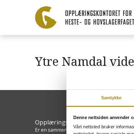
Ytre Namdal vide
Samtykke
Denne nettsiden anvender c
Opplæringskontoret for heste- og
Vårt nettsted bruker informa
Er en sammenslutning av bedrifter innen h
nettstedet, levere sosiale m