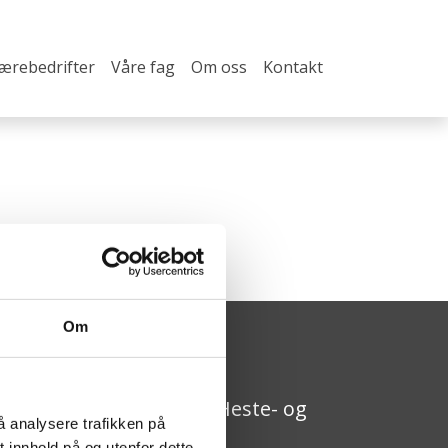
lærebedrifter
Våre fag
Om oss
Kontakt
Om
pplæringskontoret for Heste- og
å analysere trafikken på
ovslagerfaget
 innhold på og utenfor dette