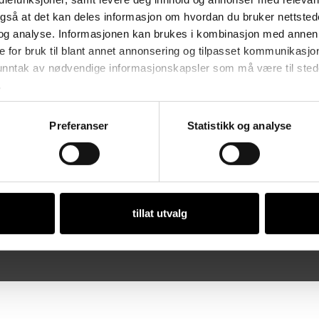
vikling av egen
St
også at det kan deles informasjon om hvordan du bruker nettsted
anter fra bedriftene og
og analyse. Informasjonen kan brukes i kombinasjon med annen 
Åp
eileder og kontorpersonale.
e for bruk til blant annet annonsering og tilpasset kommunikasjo
Ma
 unntak av nødvendige informasjonskapsler som må være til stede 
.
ker i Norge.
Preferanser
Statistikk og analyse
Or
tillat utvalg
 • Org. nr. 981 112 97 • Designet og utviklet av
Dialecta kommunikasjon 