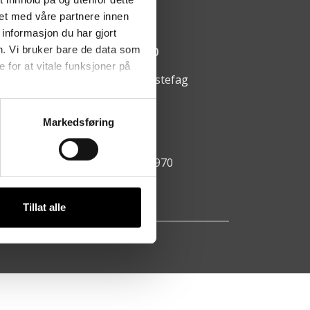
arumsvegen 64, 2850 Lena
et med våre partnere innen
informasjon du har gjort
ningstider:
n. Vi bruker bare de data som
ndag - fredag kl. 08:00 - 15:00
for at vitale funksjoner på
https://www.facebook.com/hestefag
911 69 061
Markedsføring
ao@hestefag.no
ganisasjonsnummer: 981 112 970
Tillat alle
AS