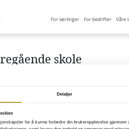
For lærlinger
For bedrifter
Våre 
regående skole
Detaljer
ookies
 hovslagerfaget
O
sjonskapsler for å kunne forbedre din brukeropplevelse gjennom 
H
estebransjen som ønsker å
ediefunksjoner, samt levere deg innhold og annonser med relevant