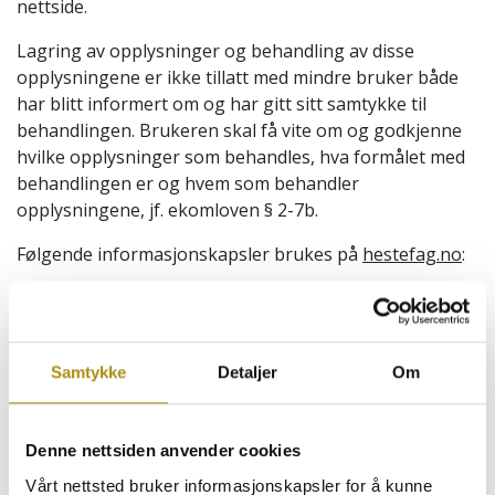
nettside.
Lagring av opplysninger og behandling av disse
opplysningene er ikke tillatt med mindre bruker både
har blitt informert om og har gitt sitt samtykke til
behandlingen. Brukeren skal få vite om og godkjenne
hvilke opplysninger som behandles, hva formålet med
behandlingen er og hvem som behandler
opplysningene, jf. ekomloven § 2-7b.
Følgende informasjonskapsler brukes på
hestefag.no
:
Analyseverktøyet Google Analytics plasserer
informasjonskapsler på din maskin). Dette gjøres
for at vi skal kunne samle inn statistikk, og slettes
Samtykke
Detaljer
Om
etter 90 dager. Du kan lese mer om nettstatistikk
over.
Vår publiseringsløsning (WordPress) plasserer
Denne nettsiden anvender cookies
også to informasjonskapsler på din maskin disse
brukes i forbindelse med innsending av skjemaer,
Vårt nettsted bruker informasjonskapsler for å kunne