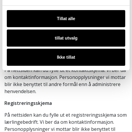
informasjonskapsler ved å gå til
Googles
Annonseinnstillinger
. Du kan også velge
Tillat alle
bort en tredjepartsleverandørs bruk av
informasjonskapsler ved å gå til
bortvalgsiden for
Network Advertising Initiative
.
tillat utvalg
Slik administrerer du informasjonskapsler (nettvett.no)
Ikke tillat
Kontaktskjema
På nettsiden kan du fylle ut et kontaktskjema. Vi ber da
om kontaktinformasjon. Personopplysninger vi mottar
blir ikke benyttet til andre formål enn å administrere
henvendelsen.
Registreringsskjema
På nettsiden kan du fylle ut et registreringsskjema som
lærlingebedrift. Vi ber da om kontaktinformasjon.
Personopplysninger vi mottar blir ikke benyttet til