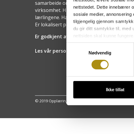
samarbeide om opplæring av lærlinger og ut
nettstedet. Dette innebærer 
virksomhet. Har et eget styre med represent
sosiale medier, annonsering 
lærlingene. Har en daglig leder, en faglig v
tilgjengelig gjennom samtykk
Er lokalisert på Starum i Oppland fylke.
du gir ditt samtykke til, med
nettsiden skal kunne fungere
Er godkjent av Utdanningsetaten i alle fyl
Samtykkevalg
Les vår personvernerklæring
Nødvendig
Ikke tillat
© 2019 Opplæringskontoret for heste- og hovslagerfaget