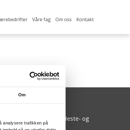
lærebedrifter
Våre fag
Om oss
Kontakt
Om
pplæringskontoret for Heste- og
å analysere trafikken på
ovslagerfaget
 innhold på og utenfor dette