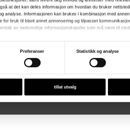
vikling av egen
St
også at det kan deles informasjon om hvordan du bruker nettsted
anter fra bedriftene og
og analyse. Informasjonen kan brukes i kombinasjon med annen 
Åp
eileder og kontorpersonale.
e for bruk til blant annet annonsering og tilpasset kommunikasjo
Ma
 unntak av nødvendige informasjonskapsler som må være til stede 
.
ker i Norge.
Preferanser
Statistikk og analyse
Or
tillat utvalg
 • Org. nr. 981 112 97 • Designet og utviklet av
Dialecta kommunikasjon 