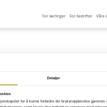
For lærlinger
For bedrifter
Våre 
Detaljer
ookies
 hovslagerfaget
O
sjonskapsler for å kunne forbedre din brukeropplevelse gjennom 
H
estebransjen som ønsker å
ediefunksjoner, samt levere deg innhold og annonser med relevant