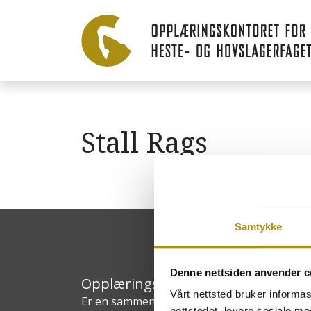
Stall Rags
Samtykke
Denne nettsiden anvender c
Opplæringskontoret for heste- og
Vårt nettsted bruker informa
Er en sammenslutning av bedrifter innen h
nettstedet, levere sosiale m