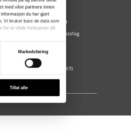
arumsvegen 64, 2850 Lena
et med våre partnere innen
informasjon du har gjort
ningstider:
n. Vi bruker bare de data som
ndag - fredag kl. 08:00 - 15:00
for at vitale funksjoner på
https://www.facebook.com/hestefag
911 69 061
Markedsføring
ao@hestefag.no
ganisasjonsnummer: 981 112 970
Tillat alle
AS