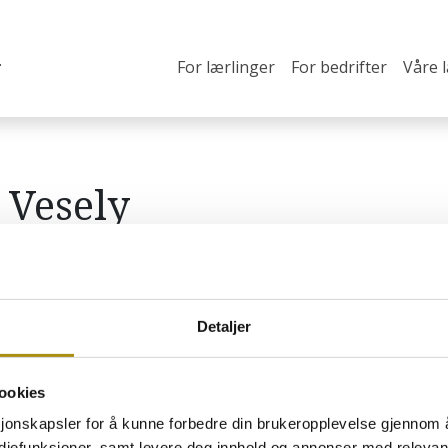
For lærlinger
For bedrifter
Våre 
 Vesely
Detaljer
ookies
 hovslagerfaget
O
sjonskapsler for å kunne forbedre din brukeropplevelse gjennom 
H
estebransjen som ønsker å
ediefunksjoner, samt levere deg innhold og annonser med relevant