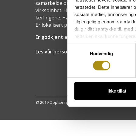
samarbeide om opplæring av lærlinger og ut
nettstedet. Dette innebærer 
virksomhet. Har et eget styre med represent
sosiale medier, annonsering 
lærlingene. Har en daglig leder, en faglig v
tilgjengelig gjennom samtykk
Er lokalisert på Starum i Oppland fylke.
du gir ditt samtykke til, med
nettsiden skal kunne fungere
Er godkjent av Utdanningsetaten i alle fyl
Samtykkevalg
Les vår personvernerklæring
Nødvendig
Ikke tillat
© 2019 Opplæringskontoret for heste- og hovslagerfaget