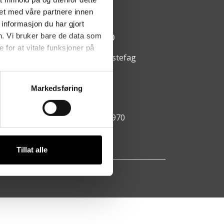
arumsvegen 64, 2850 Lena
et med våre partnere innen
informasjon du har gjort
ningstider:
n. Vi bruker bare de data som
ndag - fredag kl. 08:00 - 15:00
for at vitale funksjoner på
https://www.facebook.com/hestefag
911 69 061
Markedsføring
ao@hestefag.no
ganisasjonsnummer: 981 112 970
Tillat alle
AS