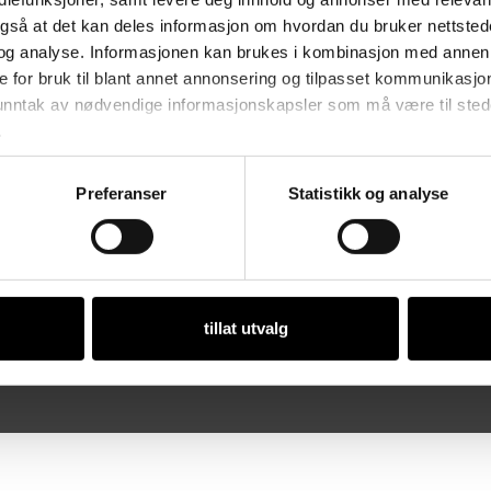
vikling av egen
St
også at det kan deles informasjon om hvordan du bruker nettsted
anter fra bedriftene og
og analyse. Informasjonen kan brukes i kombinasjon med annen 
Åp
eileder og kontorpersonale.
e for bruk til blant annet annonsering og tilpasset kommunikasjo
Ma
 unntak av nødvendige informasjonskapsler som må være til stede 
.
ker i Norge.
Preferanser
Statistikk og analyse
Or
tillat utvalg
 • Org. nr. 981 112 97 • Designet og utviklet av
Dialecta kommunikasjon 