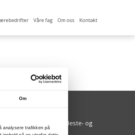
lærebedrifter
Våre fag
Om oss
Kontakt
Om
pplæringskontoret for Heste- og
å analysere trafikken på
ovslagerfaget
 innhold på og utenfor dette