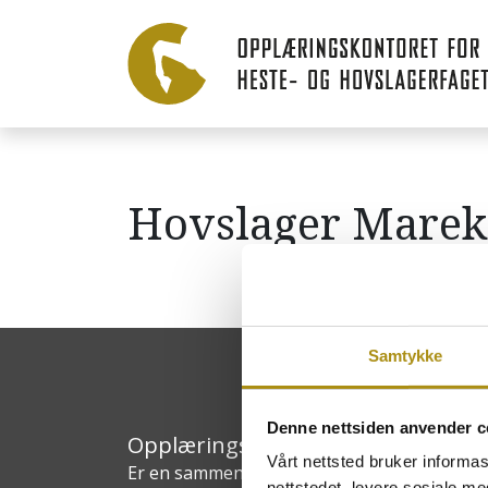
Hovslager Marek
Samtykke
Denne nettsiden anvender c
Opplæringskontoret for heste- og
Vårt nettsted bruker informa
Er en sammenslutning av bedrifter innen h
nettstedet, levere sosiale m