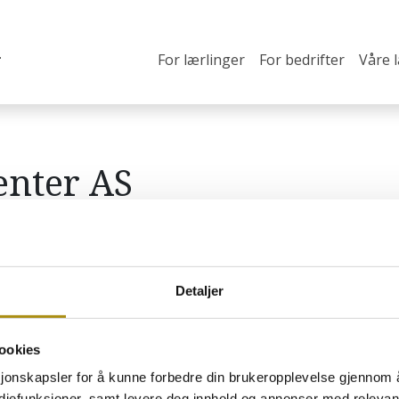
For lærlinger
For bedrifter
Våre 
enter AS
Detaljer
ookies
 hovslagerfaget
O
sjonskapsler for å kunne forbedre din brukeropplevelse gjennom 
H
estebransjen som ønsker å
ediefunksjoner, samt levere deg innhold og annonser med relevant