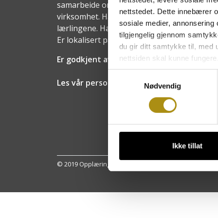
samarbeide om opplæring av lærlinger og ut
nettstedet. Dette innebærer 
virksomhet. Har et eget styre med represent
sosiale medier, annonsering 
lærlingene. Har en daglig leder, en faglig v
tilgjengelig gjennom samtykk
Er lokalisert på Starum i Oppland fylke.
du gir ditt samtykke til, med
nettsiden skal kunne fungere
Er godkjent av Utdanningsetaten i alle fyl
Samtykkevalg
Les vår personvernerklæring
Nødvendig
Ikke tillat
© 2019 Opplæringskontoret for heste- og hovslagerfaget