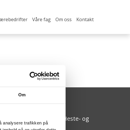
lærebedrifter
Våre fag
Om oss
Kontakt
Om
pplæringskontoret for Heste- og
å analysere trafikken på
ovslagerfaget
 innhold på og utenfor dette