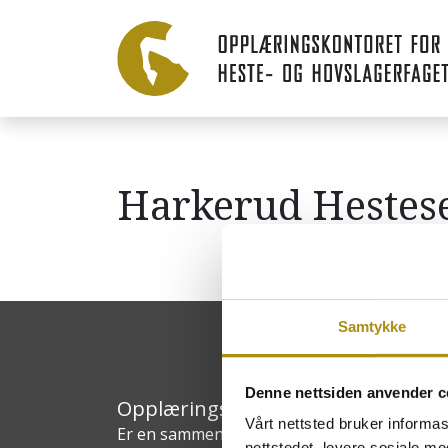
Harkerud Hestes
Samtykke
Denne nettsiden anvender c
Opplæringskontoret for heste- og
Vårt nettsted bruker informa
Er en sammenslutning av bedrifter innen h
nettstedet, levere sosiale m