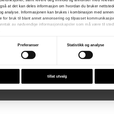
vikling av egen
St
også at det kan deles informasjon om hvordan du bruker nettsted
anter fra bedriftene og
og analyse. Informasjonen kan brukes i kombinasjon med annen 
Åp
eileder og kontorpersonale.
e for bruk til blant annet annonsering og tilpasset kommunikasjo
Ma
 unntak av nødvendige informasjonskapsler som må være til stede 
.
ker i Norge.
Preferanser
Statistikk og analyse
Or
tillat utvalg
 • Org. nr. 981 112 97 • Designet og utviklet av
Dialecta kommunikasjon 