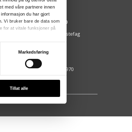
arumsvegen 64, 2850 Lena
et med våre partnere innen
informasjon du har gjort
ningstider:
n. Vi bruker bare de data som
ndag - fredag kl. 08:00 - 15:00
for at vitale funksjoner på
https://www.facebook.com/hestefag
911 69 061
Markedsføring
ao@hestefag.no
ganisasjonsnummer: 981 112 970
Tillat alle
AS