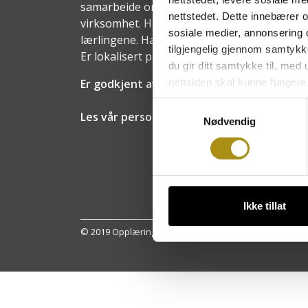
samarbeide om opplæring av lærlinger og ut
nettstedet. Dette innebærer 
virksomhet. Har et eget styre med represent
sosiale medier, annonsering 
lærlingene. Har en daglig leder, en faglig v
tilgjengelig gjennom samtykk
Er lokalisert på Starum i Oppland fylke.
du gir ditt samtykke til, med
nettsiden skal kunne fungere
Er godkjent av Utdanningsetaten i alle fyl
Samtykkevalg
Les vår personvernerklæring
Nødvendig
Ikke tillat
© 2019 Opplæringskontoret for heste- og hovslagerfaget