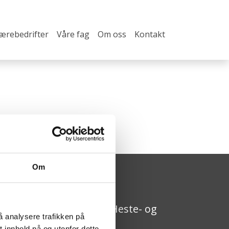
lærebedrifter
Våre fag
Om oss
Kontakt
Om
pplæringskontoret for Heste- og
å analysere trafikken på
ovslagerfaget
 innhold på og utenfor dette