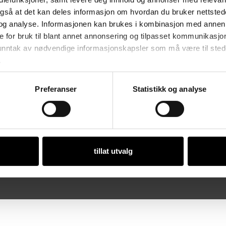
vikling av egen
St
også at det kan deles informasjon om hvordan du bruker nettsted
anter fra bedriftene og
og analyse. Informasjonen kan brukes i kombinasjon med annen 
Åp
eileder og kontorpersonale.
e for bruk til blant annet annonsering og tilpasset kommunikasjo
Ma
 unntak av nødvendige informasjonskapsler som må være til stede 
.
ker i Norge.
Preferanser
Statistikk og analyse
Or
tillat utvalg
 • Org. nr. 981 112 97 • Designet og utviklet av
Dialecta kommunikasjon 