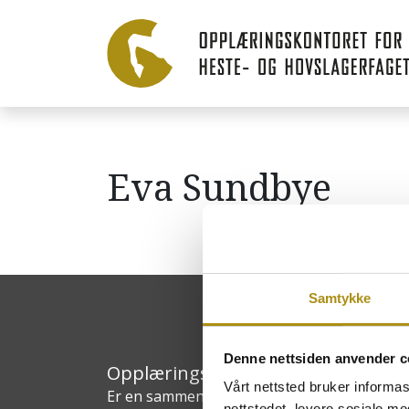
Eva Sundbye
Samtykke
Denne nettsiden anvender c
Opplæringskontoret for heste- og
Vårt nettsted bruker informa
Er en sammenslutning av bedrifter innen h
nettstedet, levere sosiale m