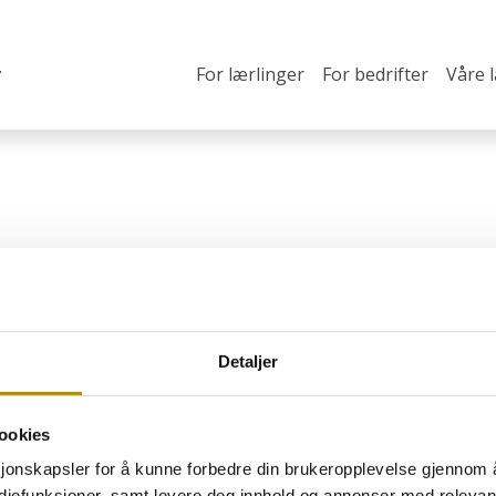
For lærlinger
For bedrifter
Våre 
Detaljer
ookies
 hovslagerfaget
O
sjonskapsler for å kunne forbedre din brukeropplevelse gjennom 
H
estebransjen som ønsker å
ediefunksjoner, samt levere deg innhold og annonser med relevant