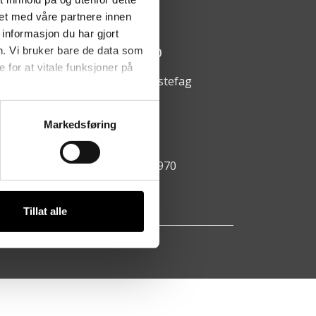
arumsvegen 64, 2850 Lena
et med våre partnere innen
informasjon du har gjort
ningstider:
n. Vi bruker bare de data som
ndag - fredag kl. 08:00 - 15:00
for at vitale funksjoner på
https://www.facebook.com/hestefag
911 69 061
Markedsføring
ao@hestefag.no
ganisasjonsnummer: 981 112 970
Tillat alle
AS