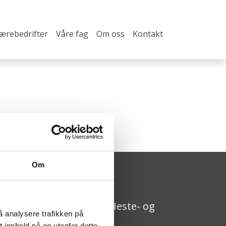
lærebedrifter
Våre fag
Om oss
Kontakt
Om
pplæringskontoret for Heste- og
å analysere trafikken på
ovslagerfaget
 innhold på og utenfor dette