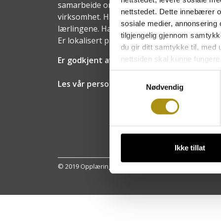
samarbeide om opplæring av lærlinger og ut
nettstedet. Dette innebærer 
virksomhet. Har et eget styre med represent
sosiale medier, annonsering 
lærlingene. Har en daglig leder, en faglig v
tilgjengelig gjennom samtykk
Er lokalisert på Starum i Oppland fylke.
du gir ditt samtykke til, med
nettsiden skal kunne fungere
Er godkjent av Utdanningsetaten i alle fyl
Samtykkevalg
Les vår personvernerklæring
Nødvendig
Ikke tillat
© 2019 Opplæringskontoret for heste- og hovslagerfaget