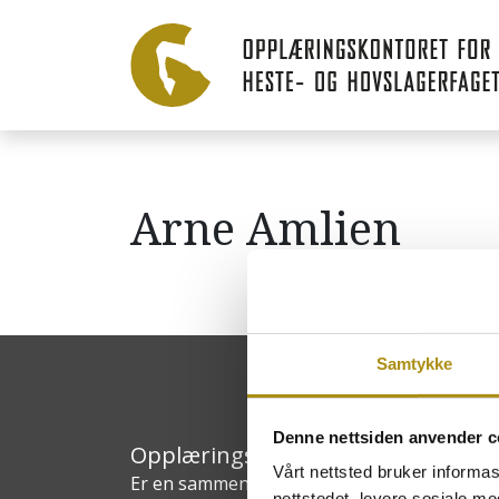
Arne Amlien
Samtykke
Denne nettsiden anvender c
Opplæringskontoret for heste- og
Vårt nettsted bruker informa
Er en sammenslutning av bedrifter innen h
nettstedet, levere sosiale m