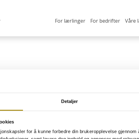
For lærlinger
For bedrifter
Våre 
Detaljer
ookies
 hovslagerfaget
O
sjonskapsler for å kunne forbedre din brukeropplevelse gjennom 
H
estebransjen som ønsker å
ediefunksjoner, samt levere deg innhold og annonser med relevant