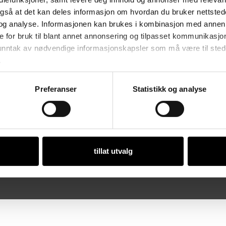
vikling av egen
St
også at det kan deles informasjon om hvordan du bruker nettsted
anter fra bedriftene og
og analyse. Informasjonen kan brukes i kombinasjon med annen 
Åp
eileder og kontorpersonale.
e for bruk til blant annet annonsering og tilpasset kommunikasjo
Ma
 unntak av nødvendige informasjonskapsler som må være til stede 
.
ker i Norge.
Preferanser
Statistikk og analyse
Or
tillat utvalg
 • Org. nr. 981 112 97 • Designet og utviklet av
Dialecta kommunikasjon 